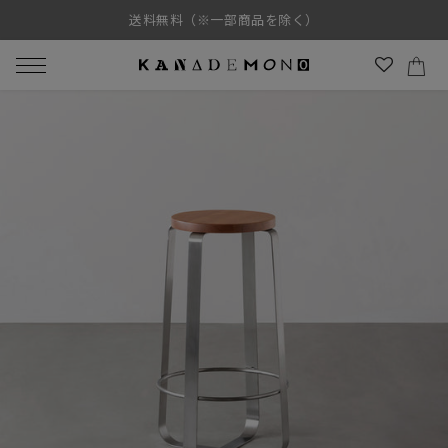
コ
送料無料（※一部商品を除く）
ン
テ
ン
カ
ツ
に
メ
ス
ニ
キ
ュ
ッ
ー
プ