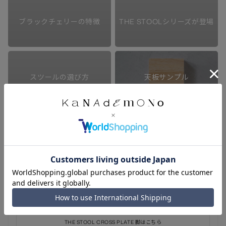
さらに座面の形にも細やかなこだわりが。ころんとした丸みが愛らしく、どの方
向からも座りやすい Round と、コンパクトな見た目ながらしっかりと座り込め
ブラックチェリーの特徴
THE STOOLシリーズが登場
る Squircle から、お好みで選んでいただけます。
一般的なハイスツールにあたるサイズ感の High タイプは、同じ THEシリーズ
の
スタンディングテーブル
に合わせるのがおすすめです。カフェのような雰囲気
で、統一感のあるハイセンスな空間に仕上がります。座る以外にも、グリーンや
小物を飾るディスプレイ台としても◎。一脚あるとなにかと便利なアイテムで
スツールの選び方
天板サンプル
す。
ご家庭ではもちろん、オフィスや飲食店のカウンターなどで複数脚並べても、ス
タイリッシュにまとまり素敵な雰囲気に。
商品のサイズ・仕様について
こちらの商品は、高さ 43cm の
Standard タイプ
もご用意しています。座面の
サンプル木材は
こちら
。
素材の特性について
塗装について
よくあるご質問はこちら
組み立て・取り扱い説明書
THE STOOL CROSS PLATE 脚はこちら