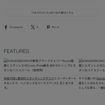
THE STOOL SLANT BAR 脚はこちら
Facebook
X
Pinterest
Facebook
X
Pin it
で
で
に
シ
シ
ピ
ェ
ェ
ン
ア
ア
す
す
す
る
FEATURES
る
る
天板が同じ素材のスタンディングデスク
とコーディネート
サイズ違いの
Stan
することで、ハイセンスなワークスペースにまとまりま
座ることはもちろん
す。
としても使え、一脚