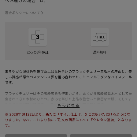
へお届けの場合
返金ポリシーについて
安心の3年保証
送料無料
まろやかな薄桃色を帯びた上品な色合いのブラックチェリー無垢材の座面と、美
しい質感が際立つステンレス脚を組み合わせた、ミニマルモダンなハイスツール
です。
ブラックチェリーはその高級感ある佇まいから、古くから高級家具木材として重
宝されてきた木材のひとつ。赤みを帯びた上品な色合いと緻密な木肌、そしてま
ろやかな光沢感が特徴で、目を引く気品ある
雰囲気が魅力です。
もっと見る
※ 2026年6月22日より、新たに「オイル仕上げ」をご選択いただけるようにな
脚は、2種類のフォルムをご用意しました。2本のフープ状の帯を十字に組み合
りました。なお、これより前にご注文の商品はすべて「ウレタン塗装」となりま
わせたような姿が印象的な Cross Plate 脚と、すっと伸びた4本の脚がスタイ
す。
リッシュな Slant Bar 脚。それぞれ個性の異なる佇まいで、空間の素敵なアク
セントになりますね。