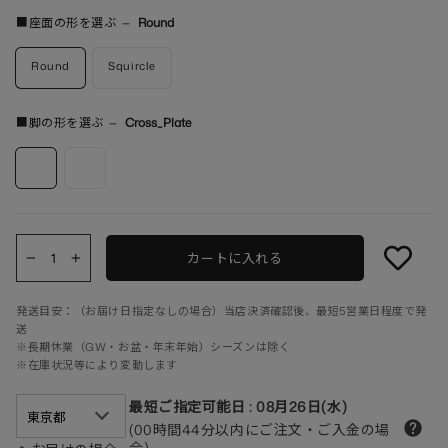
■座面の形を選ぶ
—
Round
Round
Squircle
■脚の形を選ぶ
—
Cross_Plate
カートに入れる
−
+
発送目安：（お届け日指定なしの場合）当店決済確認後、最短5営業日程度で発
送
※長期休業（GW・お盆・年末年始）シーズンは除く
※在庫状況等により変動します
最短ご指定可能日
:
08月26日(水)
(00時間44分以内にご注文・ご入金の場
合)