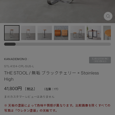
閉
じ
る
(ES
KANADEMONO
/
KANADEMONO
ORIGINALS
STL-K124-CPL-SUS-L
THE STOOL / 無垢 ブラックチェリー × Stainless
High
定
41,800円
（在庫：17）
価
まだカスタマーレビューはありません
※ 天板の塗装によって色味や質感が異なります。比較画像を除くすべての
写真は「ウレタン塗装」の天板です。