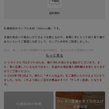
送料無料
杉無垢材のサンプル木材（150mm角）です。
天板の色合いや風合いがどのような感じなのか、実際に手にとって目で見て確か
めたいというご要望にお応えして、サンプル木材をご用意しました。
杉は、美しい木目や表情豊かな節が特徴の、温かみのある雰囲気の木材。
天然木の魅力を十分に味わうことができます。
もっと見る
※ リサイクルプロダクトのため、傷や汚れが見られる場合がございます。ま
こちらのサンプル木材は、製作時や配送時に一部破損した商品を再利用して作っ
た、常に在庫しているものではなく、欠品中の場合再入荷時期は未定となります
た、リサイクルプロダクトです。
のでご了承ください。
※ 2026年7月3日より、新たに「オイル仕上げ」をご選択いただけるようになり
※ こちらは表面材のサンプルのため、商品によって基材や厚みが異なります。
ました。なお、これより前にご注文の商品はすべて「ウレタン塗装」となりま
※ 木口・エッジの加工（塗装・R加工など）は施しておりません。
す。
ウレタン塗装とオイル仕上げ
杉無垢材の特徴
の選び方