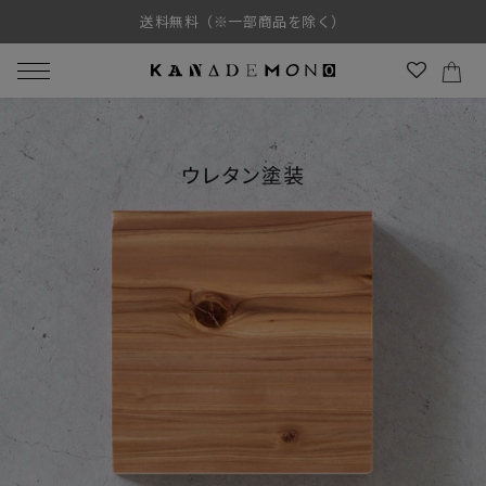
コ
送料無料（※一部商品を除く）
ン
テ
ン
カ
ツ
に
メ
ス
ニ
キ
ュ
ッ
ー
プ