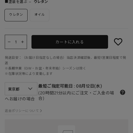
■塗装を選ぶ
—
ウレタン
ウレタン
オイル
カートに入れる
−
+
発送目安：（お届け日指定なしの場合）当店決済確認後、最短1営業日程度で発
送
※長期休業（GW・お盆・年末年始）シーズンは除く
※在庫状況等により変動します
最短ご指定可能日
:
08月12日(水)
(20時間21分以内にご注文・ご入金の場
合)
へお届けの場合
返金ポリシーについて