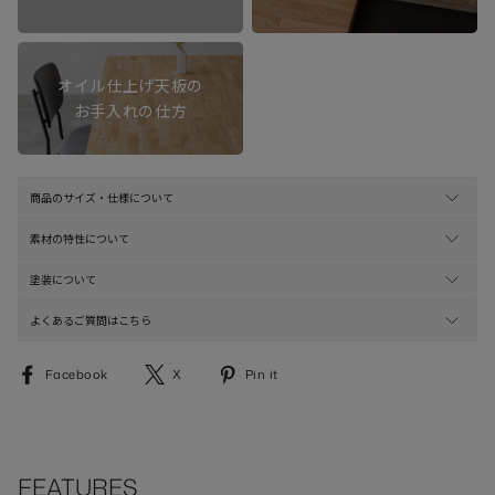
オイル仕上げ天板の
お手入れの仕方
商品のサイズ・仕様について
素材の特性について
塗装について
よくあるご質問はこちら
Facebook
X
Pinterest
Facebook
X
Pin it
で
で
に
シ
シ
ピ
ェ
ェ
ン
ア
ア
す
す
す
る
FEATURES
る
る