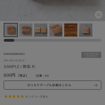
閉
じ
る
(ES
KANADEMONO
/
KANADEMONO
ORIGINALS
SPL-K01-SUG-D
SAMPLE / 無垢 杉
定
600円
（在庫：43）
価
ぴったりテーブル診断はこちら
28